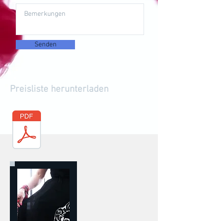
Senden
Preisliste herunterladen
Preisliste