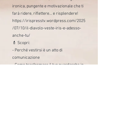
ironica, pungente e motivazionale che ti
farà ridere, riflettere… e risplendere!
https://irispresstv.wordpress.com/2025
/07/10/il-diavolo-veste-iris-e-adesso-
anche-tu/
💄 Scopri:
- Perché vestirsi è un atto di
comunicazione
- Come trasformare il tuo guardaroba in
un palcoscenico
- L’arte di essere IRISistibile (con o senza
tacco 12)
✨ *Non ti insegnerà solo *cosa*
indossare, ma *perché* farlo… con stile
e un pizzico di ironia!*